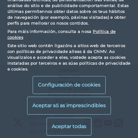
análise do sitio e de publicidade comportamental. Estas
últimas permítennos obter datos sobre os teus hábitos
de navegación (por exemplo, páxinas visitadas) e obter
Criterios de consulta: por tipo No autorizadas.
perfís para mellorar os nosos contidos.
Para máis información, consulta a nosa
Política de
cookies
Este sitio web contén ligazóns a sitios web de terceiros
con políticas de privacidade alleas á da CNMV. Ao
visualizalos e acceder a eles, vostede acepta as cookies
instaladas por terceiros e as súas políticas de privacidade
e cookies.
Contacto
Mapa web
Nota legal
Configuración de cookies
Política de cookies
Protección de datos
Accesibilidad
X
@CNMV_MEDIOS
Instagram
LinkedIn
YouTu
RS
X
@CNMV_IP
X
@CNMV_IFI