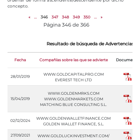
ordenar de forma ascendente/descendente por dicho
concepto.
«
...
346
347
348
349
350
...
»
Página 346 de 366
Resultado de búsqueda de Advertencias d
Fecha
Compañías sobre las que se advierte
Documento
WWW.GOLDCAPITALPRO.COM
28/01/2019
EVEREST TECH LTD
WWW.GOLDENMRKS.COM
15/04/2019
WWW.GOLDENMARKETS.COM
MATCHING BLUE CONSULTING S.L.
WWW.GOLDENWALLETFINANCE.COM
02/12/2024
GOLDEN WALLET FINANCE, S.L.
27/09/2021
WWW.GOLDLUCKINVESTMENT.COM/