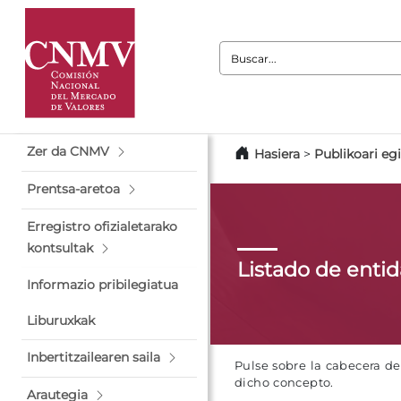
Buscar:
Zer da CNMV
Hasiera
>
Publikoari eg
Prentsa-aretoa
Erregistro ofizialetarako
kontsultak
Listado de enti
Informazio pribilegiatua
Liburuxkak
Inbertitzailearen saila
Pulse sobre la cabecera d
dicho concepto.
Arautegia