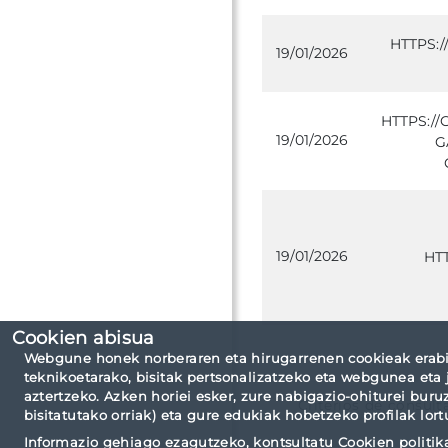
HTTPS:
19/01/2026
HTTPS:/
19/01/2026
G
19/01/2026
HT
Cookien abisua
Webgune honek norberaren eta hirugarrenen cookieak erabi
teknikoetarako, bisitak pertsonalizatzeko eta webgunea eta 
aztertzeko. Azken horiei esker, zure nabigazio-ohiturei buru
Criterios de consult
bisitatutako orriak) eta gure edukiak hobetzeko profilak lort
Informazio gehiago ezagutzeko, kontsultatu
Cookien politik