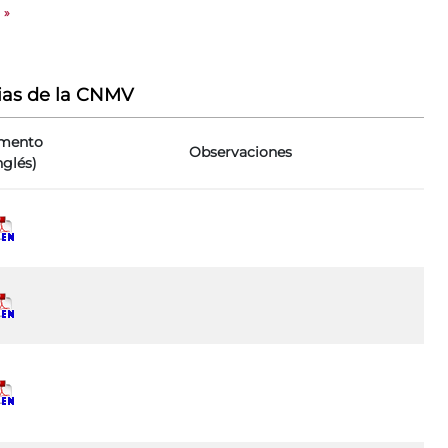
»
ias de la CNMV
mento
Observaciones
nglés)