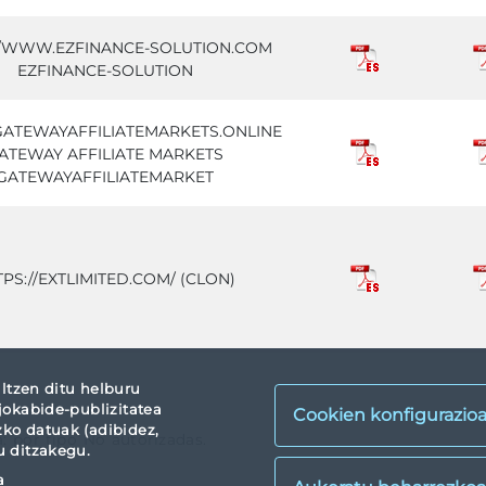
//WWW.EZFINANCE-SOLUTION.COM
EZFINANCE-SOLUTION
/GATEWAYAFFILIATEMARKETS.ONLINE
ATEWAY AFFILIATE MARKETS
GATEWAYAFFILIATEMARKET
TPS://EXTLIMITED.COM/ (CLON)
ltzen ditu helburu
jokabide-publizitatea
Cookien konfigurazio
zko datuak (adibidez,
a: por tipo No autorizadas.
u ditzakegu.
a