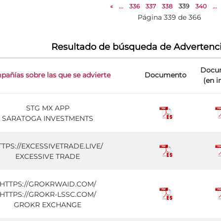
«
...
336
337
338
339
340
...
Página 339 de 366
Resultado de búsqueda de Advertenc
Docu
añías sobre las que se advierte
Documento
(en i
STG MX APP
SARATOGA INVESTMENTS
TTPS://EXCESSIVETRADE.LIVE/
EXCESSIVE TRADE
HTTPS://GROKRWAID.COM/
HTTPS://GROKR-LSSC.COM/
GROKR EXCHANGE