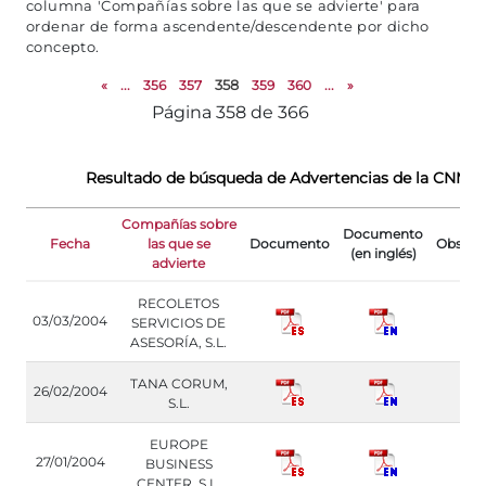
columna 'Compañías sobre las que se advierte' para
ordenar de forma ascendente/descendente por dicho
concepto.
«
...
356
357
358
359
360
...
»
Página 358 de 366
Resultado de búsqueda de Advertencias de la CNMV
Compañías sobre
Documento
Fecha
las que se
Documento
Observ
(en inglés)
advierte
RECOLETOS
03/03/2004
SERVICIOS DE
ASESORÍA, S.L.
TANA CORUM,
26/02/2004
S.L.
EUROPE
27/01/2004
BUSINESS
CENTER, S.L.