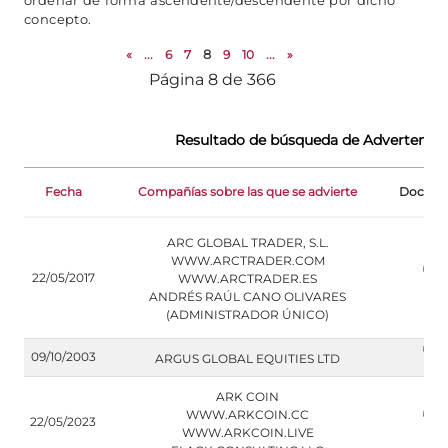
ordenar de forma ascendente/descendente por dicho
concepto.
«
...
6
7
8
9
10
...
»
Página 8 de 366
Resultado de búsqueda de Advertencia
Fecha
Compañías sobre las que se advierte
Docum
ARC GLOBAL TRADER, S.L.
WWW.ARCTRADER.COM
22/05/2017
WWW.ARCTRADER.ES
ANDRÉS RAÚL CANO OLIVARES
(ADMINISTRADOR ÚNICO)
09/10/2003
ARGUS GLOBAL EQUITIES LTD
ARK COIN
WWW.ARKCOIN.CC
22/05/2023
WWW.ARKCOIN.LIVE