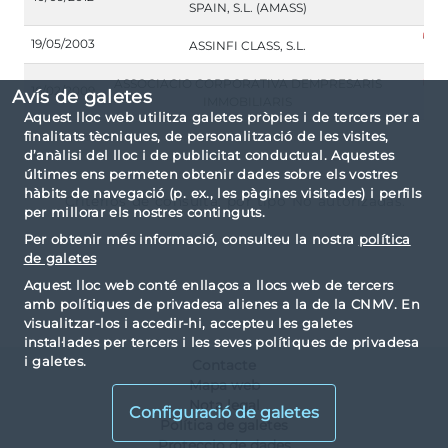
SPAIN, S.L. (AMASS)
19/05/2003
ASSINFI CLASS, S.L.
ASSOCIACIO CORPORATIVA DEMPRESARIS
16/02/2009
Avís de galetes
IMMOBILIARIS
Aquest lloc web utilitza galetes pròpies i de tercers per a
finalitats tècniques, de personalització de les visites,
d’anàlisi del lloc i de publicitat conductual. Aquestes
últimes ens permeten obtenir dades sobre els vostres
hàbits de navegació (p. ex., les pàgines visitades) i perfils
Criterios de consulta: por tipo No autorizadas.
per millorar els nostres continguts.
Per obtenir més informació, consulteu la nostra
política
de galetes
Aquest lloc web conté enllaços a llocs web de tercers
amb polítiques de privadesa alienes a la de la CNMV. En
visualitzar-los i accedir-hi, accepteu les galetes
instal·lades per tercers i les seves polítiques de privadesa
i galetes.
Contacte
Mapa web
Nota legal
Configuració de galetes
Política de galetes
Proteccio de dades