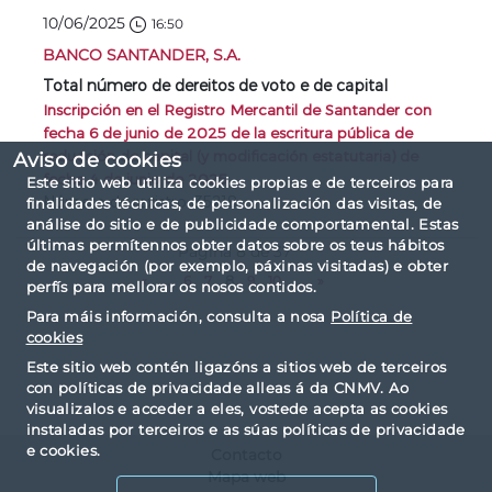
10/06/2025
16:50
BANCO SANTANDER, S.A.
Total número de dereitos de voto e de capital
Inscripción en el Registro Mercantil de Santander con
fecha 6 de junio de 2025 de la escritura pública de
reducción de capital (y modificación estatutaria) de
Aviso de cookies
fecha 4 de junio de 2025
Este sitio web utiliza cookies propias e de terceiros para
Número de rexistro: 35218
finalidades técnicas, de personalización das visitas, de
análise do sitio e de publicidade comportamental. Estas
últimas permítennos obter datos sobre os teus hábitos
Página 8 de 37
de navegación (por exemplo, páxinas visitadas) e obter
«
...
6
7
8
9
10
...
»
perfís para mellorar os nosos contidos.
Para máis información, consulta a nosa
Política de
cookies
Este sitio web contén ligazóns a sitios web de terceiros
con políticas de privacidade alleas á da CNMV. Ao
visualizalos e acceder a eles, vostede acepta as cookies
instaladas por terceiros e as súas políticas de privacidade
e cookies.
Contacto
Mapa web