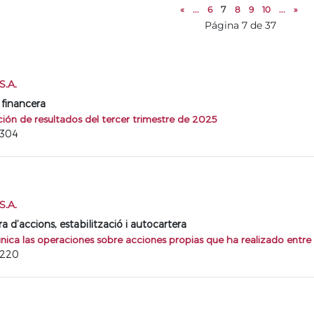
«
...
6
7
8
9
10
...
»
Página 7 de 37
.A.
 financera
ión de resultados del tercer trimestre de 2025
7304
.A.
d’accions, estabilització i autocartera
ca las operaciones sobre acciones propias que ha realizado entre 
7220