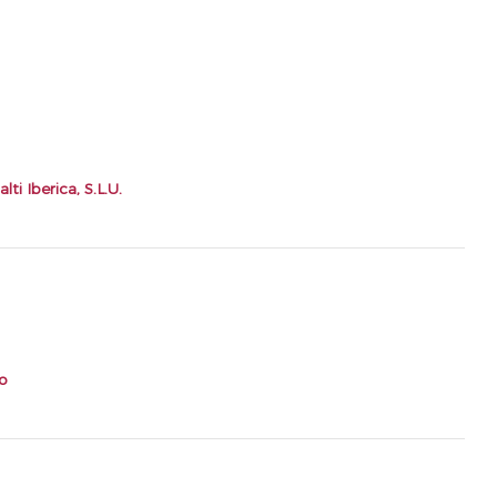
i Iberica, S.L.U.
o