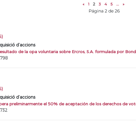
«
1
2
3
4
5
...
»
Página 2 de 26
S)
quisició d’accions
ultado de la opa voluntaria sobre Ercros, S.A. formulada por Bondalt
9798
S)
quisició d’accions
pera preliminarmente el 50% de aceptación de los derechos de vot
9732