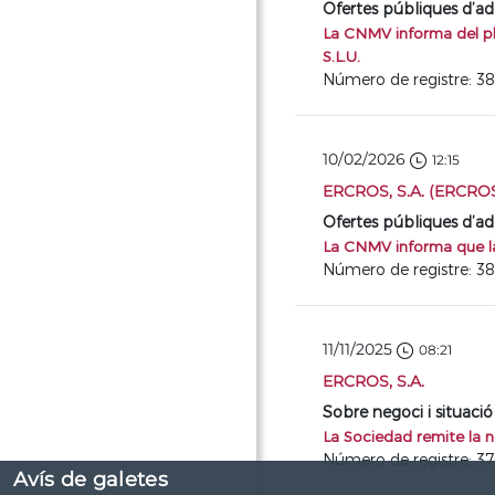
Ofertes públiques d’ad
La CNMV informa del pla
S.L.U.
Número de registre: 3
10/02/2026
12:15
ERCROS, S.A. (ERCRO
Ofertes públiques d’ad
La CNMV informa que la 
Número de registre: 3
11/11/2025
08:21
ERCROS, S.A.
Sobre negoci i situació
La Sociedad remite la n
Número de registre: 3
Avís de galetes