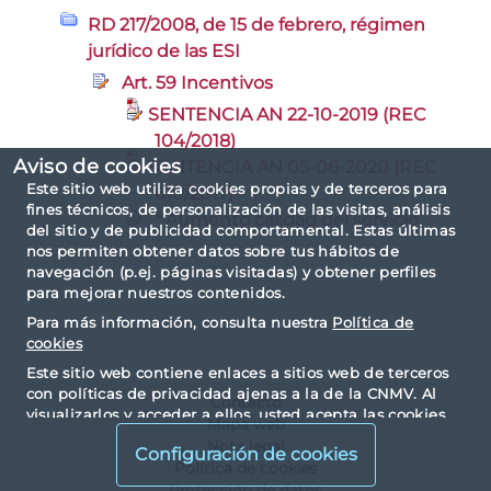
RD 217/2008, de 15 de febrero, régimen
jurídico de las ESI
Art. 59 Incentivos
SENTENCIA AN 22-10-2019 (REC
104/2018)
Aviso de cookies
SENTENCIA AN 05-06-2020 (REC
Este sitio web utiliza cookies propias y de terceros para
610/2017)
fines técnicos, de personalización de las visitas, análisis
* Aumento calidad del servicio
del sitio y de publicidad comportamental. Estas últimas
nos permiten obtener datos sobre tus hábitos de
navegación (p.ej. páginas visitadas) y obtener perfiles
para mejorar nuestros contenidos.
Para más información, consulta nuestra
Política de
cookies
Este sitio web contiene enlaces a sitios web de terceros
con políticas de privacidad ajenas a la de la CNMV. Al
Contacto
visualizarlos y acceder a ellos, usted acepta las cookies
Mapa web
instaladas por terceros y sus políticas de privacidad y
Nota legal
Configuración de cookies
cookies.
Política de cookies
Protección de datos