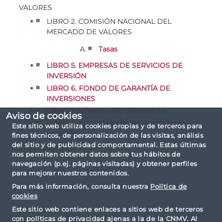
VALORES
LIBRO 2. COMISIÓN NACIONAL DEL
MERCADO DE VALORES
Tasas
LIBRO 5. EMPRESAS DE SERVICIOS DE
INVERSIÓN
LIBRO 6. FONDO DE GARANTÍA DE
INVERSIONES
LIBRO 7. NORMAS DE CONDUCTA
Aviso de cookies
LIBRO 8. SUPERVISIÓN, INSPECCIÓN Y
Este sitio web utiliza cookies propias y de terceros para
SANCIÓN
fines técnicos, de personalización de las visitas, análisis
del sitio y de publicidad comportamental. Estas últimas
CRIPTOACTIVOS
nos permiten obtener datos sobre tus hábitos de
navegación (p.ej. páginas visitadas) y obtener perfiles
para mejorar nuestros contenidos.
Para más información, consulta nuestra
Política de
cookies
Este sitio web contiene enlaces a sitios web de terceros
con políticas de privacidad ajenas a la de la CNMV. Al