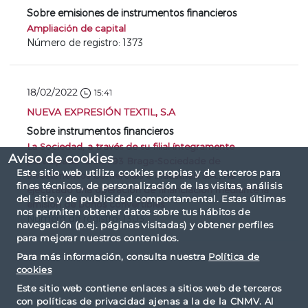
Sobre emisiones de instrumentos financieros
Ampliación de capital
Número de registro: 1373
18/02/2022
15:41
NUEVA EXPRESIÓN TEXTIL, S.A
Sobre instrumentos financieros
La Sociedad, a través de su filial íntegramente
Aviso de cookies
participada "S.I.C.I 93 Braga-Sociedade de
Este sitio web utiliza cookies propias y de terceros para
Investimentos Comerciais e Industriais S.A., ha
fines técnicos, de personalización de las visitas, análisis
ejecutado una operación de financiación mediante la
del sitio y de publicidad comportamental. Estas últimas
emisión de bonos convertibles
nos permiten obtener datos sobre tus hábitos de
Número de registro: 1303
navegación (p.ej. páginas visitadas) y obtener perfiles
para mejorar nuestros contenidos.
Para más información, consulta nuestra
Política de
cookies
Este sitio web contiene enlaces a sitios web de terceros
con políticas de privacidad ajenas a la de la CNMV. Al