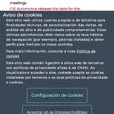
meetings
CIE Automotive releases the date for the
presentation of the FY2017 results and the
Aviso de cookies
corresponding conference call.
Este sitio web utiliza cookies propias e de terceiros para
Número de registro: 261128
finalidades técnicas, de personalización das visitas, de
análise do sitio e de publicidade comportamental. Estas
últimas permítennos obter datos sobre os teus hábitos
Página 6 de 55
de navegación (por exemplo, páxinas visitadas) e obter
«
...
6
7
8
9
10
...
»
perfís para mellorar os nosos contidos.
Para máis información, consulta a nosa
Política de
cookies
Este sitio web contén ligazóns a sitios web de terceiros
con políticas de privacidade alleas á da CNMV. Ao
visualizalos e acceder a eles, vostede acepta as cookies
instaladas por terceiros e as súas políticas de privacidade
e cookies.
Contacto
Mapa web
Nota legal
Configuración de cookies
Política de cookies
Protección de datos
Accesibilidad