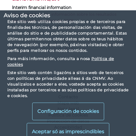
Interim financial information
La sociedad remite información sobre los resultados
Aviso de cookies
del segundo semestre de 2018
Este sitio web utiliza cookies propias e de terceiros para
Número de registro: 275063
finalidades técnicas, de personalización das visitas, de
análise do sitio e de publicidade comportamental. Estas
últimas permítennos obter datos sobre os teus hábitos
Página 3 de 55
de navegación (por exemplo, páxinas visitadas) e obter
«
1
2
3
4
5
...
»
perfís para mellorar os nosos contidos.
Para máis información, consulta a nosa
Política de
cookies
Este sitio web contén ligazóns a sitios web de terceiros
con políticas de privacidade alleas á da CNMV. Ao
visualizalos e acceder a eles, vostede acepta as cookies
instaladas por terceiros e as súas políticas de privacidade
e cookies.
Contacto
Mapa web
Nota legal
Configuración de cookies
Política de cookies
Protección de datos
Accesibilidad