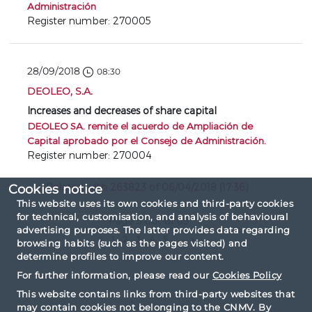
Administración
Register number: 270005
28/09/2018
08:30
DEOLEO, S.A.
Increases and decreases of share capital
DEOLEO SA. remite el acuerdo de Ampliación de
Capital aprobado por el Consejo de Administración.
Register number: 270004
Related with 263823 of 06/04/2018 (17:36)
Cookies notice
This website uses its own cookies and third-party cookies
for technical, customisation, and analysis of behavioural
Page 5 out of 69
advertising purposes. The latter provides data regarding
«
1
2
3
4
5
...
»
browsing habits (such as the pages visited) and
determine profiles to improve our content.
For further information, please read our
Cookies Policy
This website contains links from third-party websites that
may contain cookies not belonging to the CNMV. By