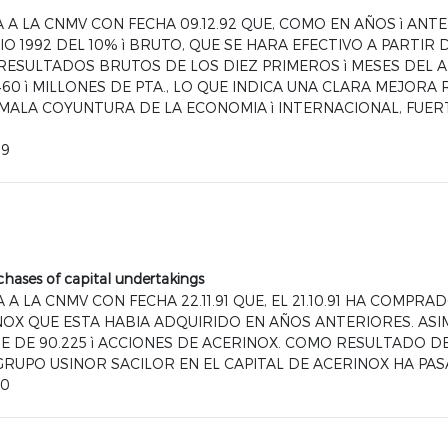
A LA CNMV CON FECHA 09.12.92 QUE, COMO EN AÑOS ì ANT
O 1992 DEL 10% ì BRUTO, QUE SE HARA EFECTIVO A PARTIR 
ESULTADOS BRUTOS DE LOS DIEZ PRIMEROS ì MESES DEL AÑO
460 ì MILLONES DE PTA., LO QUE INDICA UNA CLARA MEJORA
A MALA COYUNTURA DE LA ECONOMIA ì INTERNACIONAL, FU
89
hases of capital undertakings
 A LA CNMV CON FECHA 22.11.91 QUE, EL 21.10.91 HA COMPRADO
OX QUE ESTA HABIA ADQUIRIDO EN AÑOS ANTERIORES. ASIM
E DE 90.225 ì ACCIONES DE ACERINOX. COMO RESULTADO D
GRUPO USINOR SACILOR EN EL CAPITAL DE ACERINOX HA PASA
70