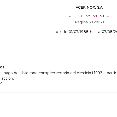
ACERINOX, S.A.
«
...
56
57
58
59
»
Página 59 de 59
desde 01/07/1988 hasta 07/08/
nds
ago del dividendo complementario del ejercicio ì 1992 a partir 
 accion.
69