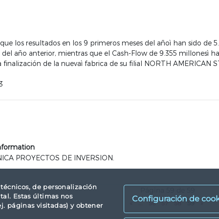
 los resultados en los 9 primeros meses del añoì han sido de 5.
del año anterior, mientras que el Cash-Flow de 9.355 millonesì ha 
finalización de la nuevaì fabrica de su filial NORTH AMERICAN 
3
Information
ICA PROYECTOS DE INVERSION.
4
s técnicos, de personalización
Página 59 de 59
tal. Estas últimas nos
Configuración de cook
«
...
56
57
58
59
»
. páginas visitadas) y obtener