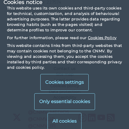
Cookies notice
Register number: 227574
This website uses its own cookies and third-party cookies
for technical, customisation, and analysis of behavioural
Page 1 out of 3
advertising purposes. The latter provides data regarding
«
1
2
3
»
browsing habits (such as the pages visited) and
determine profiles to improve our content.
For further information, please read our
Cookies Policy
This website contains links from third-party websites that
may contain cookies not belonging to the CNMV. By
viewing and accessing them, you accept the cookies
installed by third parties and their corresponding privacy
and cookies policy.
Contact us
Site map
Legal note
Cookies settings
Cookies policy
Data protection
Accesibility
X
@CNMV_MEDIOS
Instagram
LinkedIn
YouTu
RS
X
@CNMV_IP
X
@CNMV_IFI