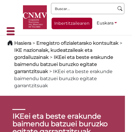
Buscar:
Euskara
Inbertitzailearen
Hasiera
>
Erregistro ofizialetarako kontsultak
>
IKE nazionalak, kudeatzaileak eta
gordailuzainak
>
IKEei eta beste erakunde
baimendu batzuei buruzko egitate
garrantzitsuak
>
IKEei eta beste erakunde
baimendu batzuei buruzko egitate
garrantzitsuak
IKEei eta beste erakunde
baimendu batzuei buruzko
egitate garrantzitsuak