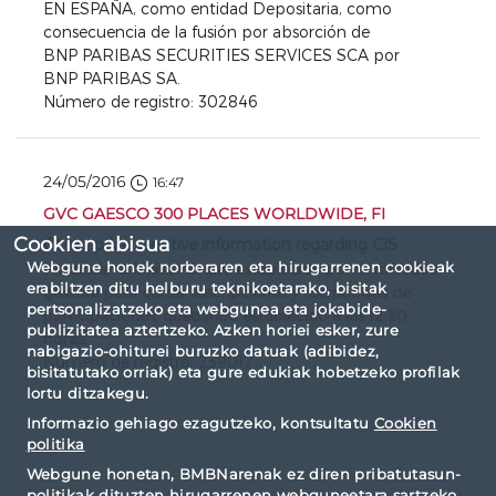
EN ESPAÑA, como entidad Depositaria, como
consecuencia de la fusión por absorción de
BNP PARIBAS SECURITIES SERVICES SCA por
BNP PARIBAS SA.
Número de registro: 302846
24/05/2016
16:47
GVC GAESCO 300 PLACES WORLDWIDE, FI
Cookien abisua
Other price sensitive information regarding CIS
Webgune honek norberaren eta hirugarrenen cookieak
Modificar el límite horario establecido por la sociedad
erabiltzen ditu helburu teknikoetarako, bisitak
gestora para cursar suscripciones y reembolsos de
pertsonalizatzeko eta webgunea eta jokabide-
participaciones, quedando establecido a las 12:30
publizitatea aztertzeko. Azken horiei esker, zure
horas.
nabigazio-ohiturei buruzko datuak (adibidez,
Número de registro: 239017
bisitatutako orriak) eta gure edukiak hobetzeko profilak
lortu ditzakegu.
Informazio gehiago ezagutzeko, kontsultatu
Cookien
politika
Webgune honetan, BMBNarenak ez diren pribatutasun-
politikak dituzten hirugarrenen webguneetara sartzeko