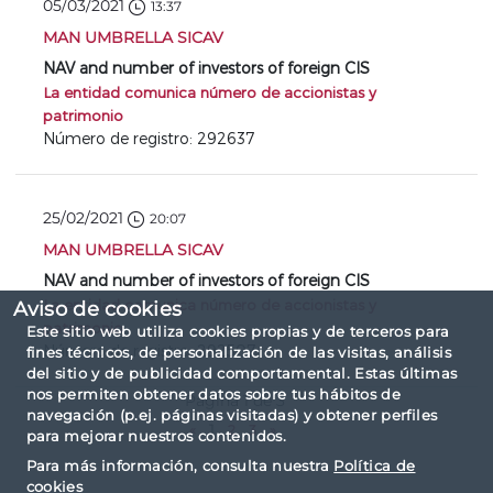
05/03/2021
13:37
MAN UMBRELLA SICAV
NAV and number of investors of foreign CIS
La entidad comunica número de accionistas y
patrimonio
Número de registro: 292637
25/02/2021
20:07
MAN UMBRELLA SICAV
NAV and number of investors of foreign CIS
La entidad comunica número de accionistas y
Aviso de cookies
patrimonio
Este sitio web utiliza cookies propias y de terceros para
Número de registro: 292507
fines técnicos, de personalización de las visitas, análisis
del sitio y de publicidad comportamental. Estas últimas
nos permiten obtener datos sobre tus hábitos de
Página 1 de 3
navegación (p.ej. páginas visitadas) y obtener perfiles
«
1
2
3
»
para mejorar nuestros contenidos.
Para más información, consulta nuestra
Política de
cookies