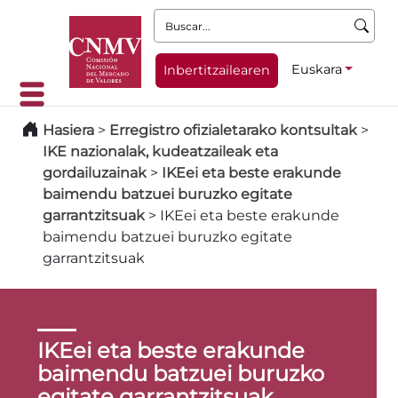
Buscar:
Euskara
Inbertitzailearen
Hasiera
>
Erregistro ofizialetarako kontsultak
>
IKE nazionalak, kudeatzaileak eta
gordailuzainak
>
IKEei eta beste erakunde
baimendu batzuei buruzko egitate
garrantzitsuak
>
IKEei eta beste erakunde
baimendu batzuei buruzko egitate
garrantzitsuak
IKEei eta beste erakunde
baimendu batzuei buruzko
egitate garrantzitsuak