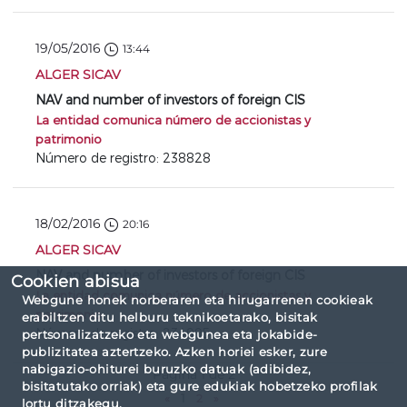
19/05/2016
13:44
ALGER SICAV
NAV and number of investors of foreign CIS
La entidad comunica número de accionistas y
patrimonio
Número de registro: 238828
18/02/2016
20:16
ALGER SICAV
NAV and number of investors of foreign CIS
Cookien abisua
La entidad comunica número de accionistas y
Webgune honek norberaren eta hirugarrenen cookieak
patrimonio
erabiltzen ditu helburu teknikoetarako, bisitak
Número de registro: 234995
pertsonalizatzeko eta webgunea eta jokabide-
publizitatea aztertzeko. Azken horiei esker, zure
nabigazio-ohiturei buruzko datuak (adibidez,
Página 1 de 2
bisitatutako orriak) eta gure edukiak hobetzeko profilak
«
1
2
»
lortu ditzakegu.