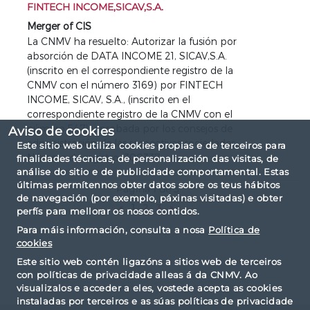
FINTECH INCOME,SICAV,S.A.
Merger of CIS
La CNMV ha resuelto: Autorizar la fusión por
absorción de DATA INCOME 21, SICAV,S.A.
(inscrito en el correspondiente registro de la
CNMV con el número 3169) por FINTECH
INCOME, SICAV, S.A., (inscrito en el
correspondiente registro de la CNMV con el
número 547), aprobada por los consejos de
Aviso de cookies
administración de las respectivas sociedades.
Este sitio web utiliza cookies propias e de terceiros para
Número de registro: 300337
finalidades técnicas, de personalización das visitas, de
análise do sitio e de publicidade comportamental. Estas
últimas permítennos obter datos sobre os teus hábitos
Página 1 de 3
de navegación (por exemplo, páxinas visitadas) e obter
«
1
2
3
»
perfís para mellorar os nosos contidos.
Para máis información, consulta a nosa
Política de
cookies
Este sitio web contén ligazóns a sitios web de terceiros
con políticas de privacidade alleas á da CNMV. Ao
visualizalos e acceder a eles, vostede acepta as cookies
instaladas por terceiros e as súas políticas de privacidade