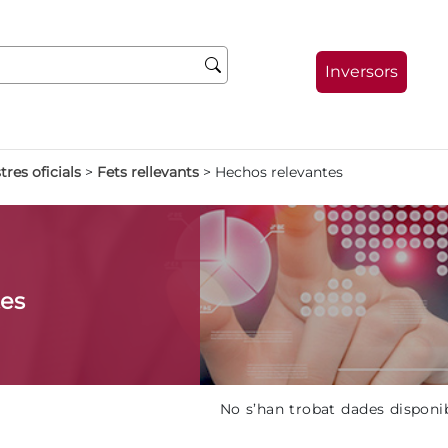
Inversors
tres oficials
>
Fets rellevants
>
Hechos relevantes
tes
No s’han trobat dades disponi