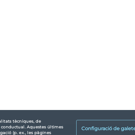
alitats tècniques, de
tat conductual. Aquestes últimes
Configuració de galet
ació (p. ex., les pàgines