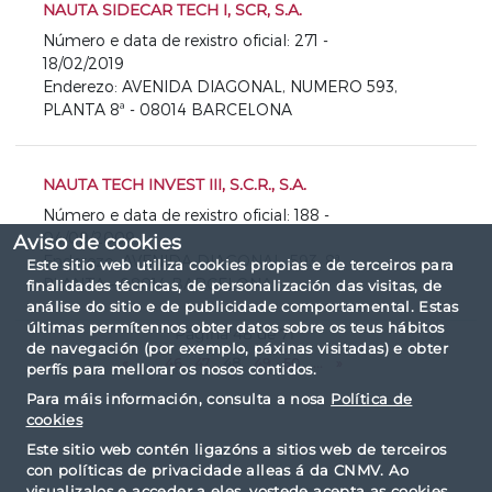
NAUTA SIDECAR TECH I, SCR, S.A.
Número e data de rexistro oficial: 271 -
18/02/2019
Enderezo: AVENIDA DIAGONAL, NUMERO 593,
PLANTA 8ª - 08014 BARCELONA
NAUTA TECH INVEST III, S.C.R., S.A.
Número e data de rexistro oficial: 188 -
04/09/2009
Aviso de cookies
Enderezo: AVENIDA DIAGONAL, 593, 8ª
Este sitio web utiliza cookies propias e de terceiros para
PLANTA - 08014 BARCELONA
finalidades técnicas, de personalización das visitas, de
análise do sitio e de publicidade comportamental. Estas
últimas permítennos obter datos sobre os teus hábitos
Página 48 de 71
de navegación (por exemplo, páxinas visitadas) e obter
«
...
46
47
48
49
50
...
»
perfís para mellorar os nosos contidos.
Para máis información, consulta a nosa
Política de
cookies
Este sitio web contén ligazóns a sitios web de terceiros
con políticas de privacidade alleas á da CNMV. Ao
visualizalos e acceder a eles, vostede acepta as cookies