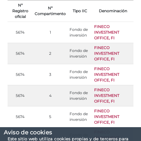
Nº
Nº
Registro
Tipo IIC
Denominación
Compartimento
oficial
FINECO
Fondo de
5674
1
INVESTMENT
inversión
OFFICE, FI
FINECO
Fondo de
5674
2
INVESTMENT
inversión
OFFICE, FI
FINECO
Fondo de
5674
3
INVESTMENT
inversión
OFFICE, FI
FINECO
Fondo de
5674
4
INVESTMENT
inversión
OFFICE, FI
FINECO
Fondo de
5674
5
INVESTMENT
inversión
OFFICE, FI
Aviso de cookies
FINECO
Fondo de
5674
6
INVESTMENT
Este sitio web utiliza cookies propias y de terceros para
inversión