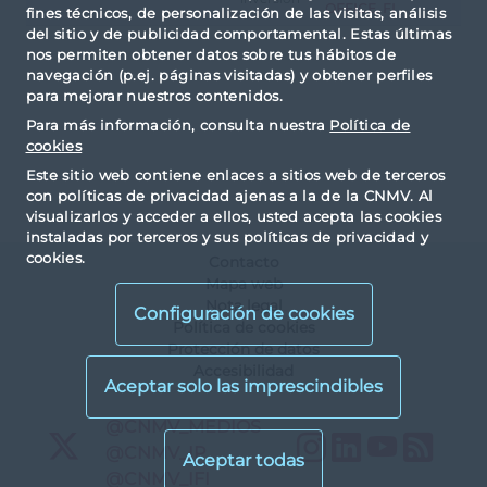
OFFICE, FI
fines técnicos, de personalización de las visitas, análisis
del sitio y de publicidad comportamental. Estas últimas
nos permiten obtener datos sobre tus hábitos de
navegación (p.ej. páginas visitadas) y obtener perfiles
para mejorar nuestros contenidos.
Para más información, consulta nuestra
Política de
cookies
Este sitio web contiene enlaces a sitios web de terceros
con políticas de privacidad ajenas a la de la CNMV. Al
visualizarlos y acceder a ellos, usted acepta las cookies
instaladas por terceros y sus políticas de privacidad y
cookies.
Contacto
Mapa web
Nota legal
Configuración de cookies
Política de cookies
Protección de datos
Accesibilidad
X
@CNMV_MEDIOS
Instagram
LinkedIn
YouTu
RS
X
@CNMV_IP
X
@CNMV_IFI