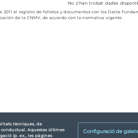
No s’han trobat dades disponi
de 2011 el registro de folletos y documentos con los Datos Fundam
ficación de la CNMV, de acuerdo con la normativa vigente.
alitats tècniques, de
tat conductual. Aquestes últimes
Configuració de galet
ació (p. ex., les pàgines