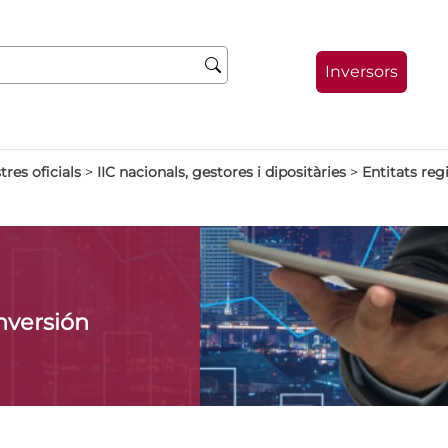
Inversors
tres oficials
>
IIC nacionals, gestores i dipositàries
>
Entitats regi
nversión