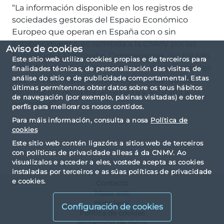
“La información disponible en los registros de
sociedades gestoras del Espacio Económico
Europeo que operan en España con o sin
establecimiento, es remitida a la CNMV por las
Aviso de cookies
Autoridades Nacionales Competentes del Estado
Este sitio web utiliza cookies propias e de terceiros para
Miembro de origen que corresponda, autoridades
finalidades técnicas, de personalización das visitas, de
análise do sitio e de publicidade comportamental. Estas
que son las responsables de garantizar que la
últimas permítennos obter datos sobre os teus hábitos
información remitida sea exacta y ajustada a
de navegación (por exemplo, páxinas visitadas) e obter
normativa”
perfís para mellorar os nosos contidos.
Para máis información, consulta a nosa
Política de
cookies
Este sitio web contén ligazóns a sitios web de terceiros
con políticas de privacidade alleas á da CNMV. Ao
visualizalos e acceder a eles, vostede acepta as cookies
instaladas por terceiros e as súas políticas de privacidade
e cookies.
Contacto
Mapa web
Nota legal
Configuración de cookies
Política de cookies
Protección de datos