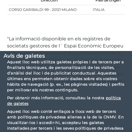
Dirección
País de origen
CORSO GARIBALDI 99 - 20121 MILANO
ITALIA
"La informació disponible en els registres de
societats gestores de l´ Espai Econòmic Europeu
que operen a Espanya amb o sense establiment,
Avís de galetes
és remesa a la CNMV per les Autoritats Nacionals
Aquest lloc web utilitza galetes pròpies i de tercers per a
Competents de l´ Estat Membre d´ origen que
finalitats tècniques, de personalització de les visites,
d’anàlisi del lloc i de publicitat conductual. Aquestes
correspongui, autoritats que són les responsables
últimes ens permeten obtenir dades sobre els vostres
de garantir que la informació remesa sigui exacta i
hàbits de navegació (p. ex., les pàgines visitades) i perfils
ajustada a normativa"
per millorar els nostres continguts.
Per obtenir més informació, consulteu la nostra
política
de galetes
Aquest lloc web conté enllaços a llocs web de tercers
amb polítiques de privadesa alienes a la de la CNMV. En
visualitzar-los i accedir-hi, accepteu les galetes
instal·lades per tercers i les seves polítiques de privadesa