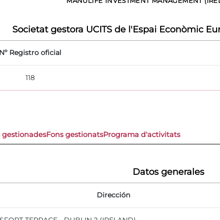
MANULIFE INVESTMENT MANAGEMENT (IREL
Societat gestora UCITS de l'Espai Econòmic Eur
Nº Registro oficial
118
s gestionades
Fons gestionats
Programa d'activitats
Datos generales
Dirección
FORT TERRACE - DUBLIN 2 (IRELAND)