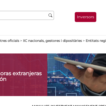
Inversors
tres oficials
>
IIC nacionals, gestores i dipositàries
>
Entitats regi
oras extranjeras
ión