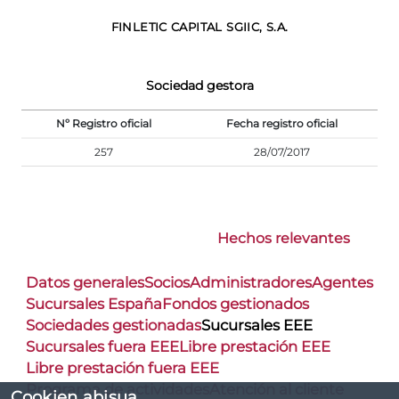
FINLETIC CAPITAL SGIIC, S.A.
Sociedad gestora
Nº Registro oficial
Fecha registro oficial
257
28/07/2017
Hechos relevantes
Datos generales
Socios
Administradores
Agentes
Sucursales España
Fondos gestionados
Sociedades gestionadas
Sucursales EEE
Sucursales fuera EEE
Libre prestación EEE
Libre prestación fuera EEE
Programa de actividades
Atención al cliente
Cookien abisua