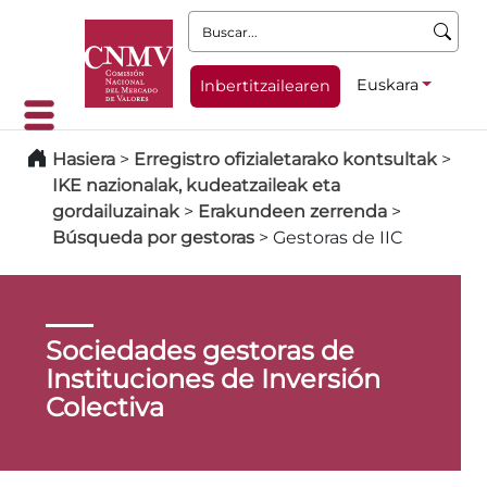
Buscar:
Euskara
Inbertitzailearen
Hasiera
>
Erregistro ofizialetarako kontsultak
>
IKE nazionalak, kudeatzaileak eta
gordailuzainak
>
Erakundeen zerrenda
>
Búsqueda por gestoras
>
Gestoras de IIC
Sociedades gestoras de
Instituciones de Inversión
Colectiva