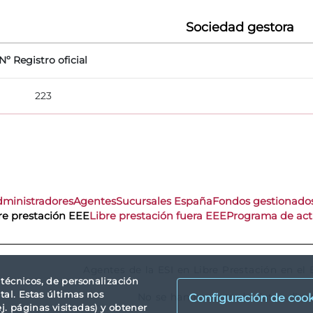
Sociedad gestora
Nº Registro oficial
223
dministradores
Agentes
Sucursales España
Fondos gestionado
re prestación EEE
Libre prestación fuera EEE
Programa de act
Agentes de la ESI en Libre Prestación en e
s técnicos, de personalización
tal. Estas últimas nos
No se han encontrado datos disp
Configuración de cook
. páginas visitadas) y obtener