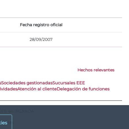
Fecha registro oficial
28/09/2007
Hechos relevantes
s
Sociedades gestionadas
Sucursales EEE
ividades
Atención al cliente
Delegación de funciones
l EEE en IRLANDA
onibles
ies