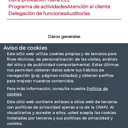
Programa de actividades
Atención al cliente
Delegación de funciones
Auditorías
Datos generales
Aviso de cookies
Dirección
Capital social
Este sitio web utiliza cookies propias y de terceros para
C/ DEL SIL 50, BAJO - 28002 MADRID (ES)
500.000,00
fines técnicos, de personalización de las visitas, análisis
del sitio y de publicidad comportamental. Estas últimas
nos permiten obtener datos sobre tus hábitos de
navegación (p.ej. páginas visitadas) y obtener perfiles
para mejorar nuestros contenidos.
Para más información, consulta nuestra
Política de
cookies
Este sitio web contiene enlaces a sitios web de terceros
con políticas de privacidad ajenas a la de la CNMV. Al
visualizarlos y acceder a ellos, usted acepta las cookies
instaladas por terceros y sus políticas de privacidad y
cookies.
Contacto