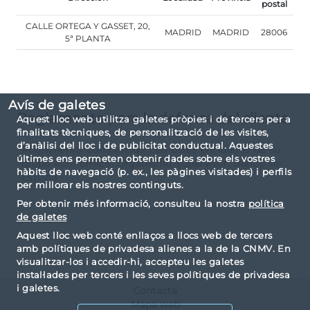
postal
CALLE ORTEGA Y GASSET, 20,
MADRID
MADRID
28006
5ª PLANTA
Avís de galetes
Reglamento para la defensa del cliente
Aquest lloc web utilitza galetes pròpies i de tercers per a
finalitats tècniques, de personalització de les visites,
d’anàlisi del lloc i de publicitat conductual. Aquestes
Reglamento compartido con otras entidades de su
últimes ens permeten obtenir dades sobre els vostres
grupo económico. Organismo supervisor: Banco de
hàbits de navegació (p. ex., les pàgines visitades) i perfils
España
per millorar els nostres continguts.
Per obtenir més informació, consulteu la nostra
política
de galetes
Aquest lloc web conté enllaços a llocs web de tercers
amb polítiques de privadesa alienes a la de la CNMV. En
visualitzar-los i accedir-hi, accepteu les galetes
instal·lades per tercers i les seves polítiques de privadesa
i galetes.
Contacte
Mapa web