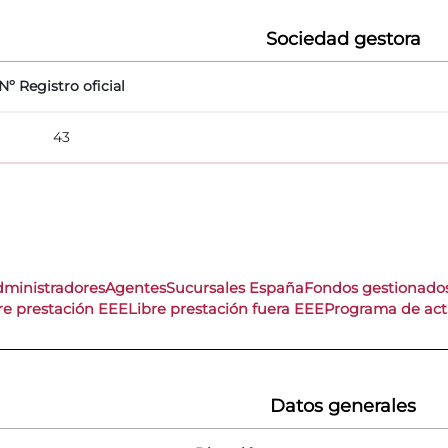
Sociedad gestora
Nº Registro oficial
43
dministradores
Agentes
Sucursales España
Fondos gestionado
re prestación EEE
Libre prestación fuera EEE
Programa de act
Datos generales