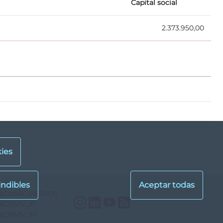
Capital social
2.373.950,00
ies
@CNMV_MEDIOS
Instagram
LinkedIn
YouTube
RSS
@CNMV_IP
@CNMV_IFI