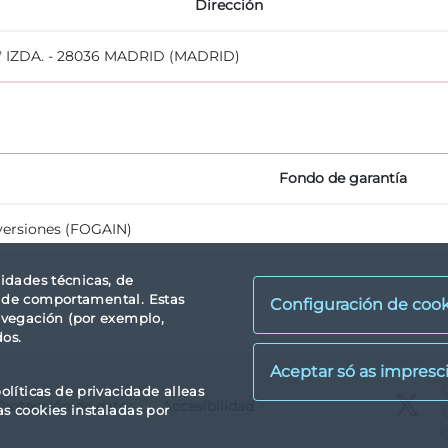
Dirección
º IZDA. - 28036 MADRID (MADRID)
Fondo de garantía
versiones (FOGAIN)
lidades técnicas, de
idade comportamental. Estas
Configuración de cook
avegación (por exemplo,
dos.
X
olíticas de privacidade alleas
Protección de datos
Accesibilidad
X
as cookies instaladas por
X