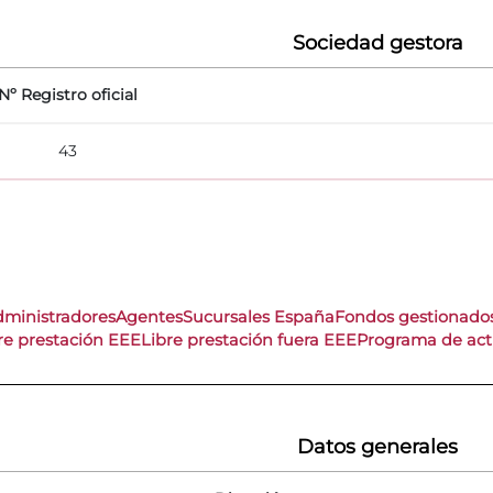
Sociedad gestora
Nº Registro oficial
43
dministradores
Agentes
Sucursales España
Fondos gestionado
re prestación EEE
Libre prestación fuera EEE
Programa de act
Datos generales