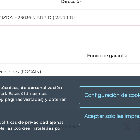
Dirección
º IZDA. - 28036 MADRID (MADRID)
Fondo de garantía
versiones (FOGAIN)
s técnicos, de personalización
tal. Estas últimas nos
Configuración de cook
. páginas visitadas) y obtener
X
políticas de privacidad ajenas
Protección de datos
Accesibilidad
X
pta las cookies instaladas por
X