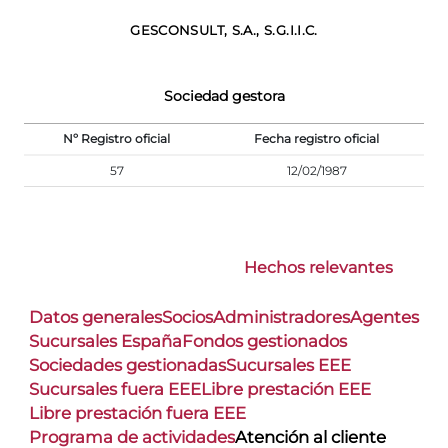
GESCONSULT, S.A., S.G.I.I.C.
Sociedad gestora
Nº Registro oficial
Fecha registro oficial
57
12/02/1987
Hechos relevantes
Datos generales
Socios
Administradores
Agentes
Sucursales España
Fondos gestionados
Sociedades gestionadas
Sucursales EEE
Sucursales fuera EEE
Libre prestación EEE
Libre prestación fuera EEE
Programa de actividades
Atención al cliente