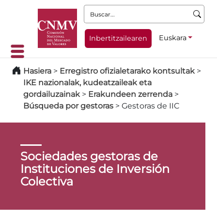
Buscar:
Euskara
Inbertitzailearen
Hasiera
>
Erregistro ofizialetarako kontsultak
>
IKE nazionalak, kudeatzaileak eta
gordailuzainak
>
Erakundeen zerrenda
>
Búsqueda por gestoras
>
Gestoras de IIC
Sociedades gestoras de
Instituciones de Inversión
Colectiva