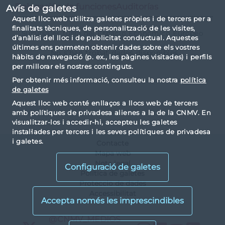
Delegación de funciones
Auditorías
Avís de galetes
Aquest lloc web utilitza galetes pròpies i de tercers per a
finalitats tècniques, de personalització de les visites,
Sucursales fuera del Espacio Económico Europeo
d’anàlisi del lloc i de publicitat conductual. Aquestes
últimes ens permeten obtenir dades sobre els vostres
No s’han trobat dades disponibles
hàbits de navegació (p. ex., les pàgines visitades) i perfils
per millorar els nostres continguts.
Per obtenir més informació, consulteu la nostra
política
de galetes
Aquest lloc web conté enllaços a llocs web de tercers
amb polítiques de privadesa alienes a la de la CNMV. En
visualitzar-los i accedir-hi, accepteu les galetes
instal·lades per tercers i les seves polítiques de privadesa
i galetes.
Contacte
Mapa web
Nota legal
Configuració de galetes
Política de galetes
Proteccio de dades
Accessibilitat
X
@CNMV_MEDIOS