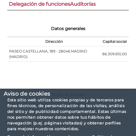
Delegación de funciones
Auditorías
Datos generales
Dirección
Capital social
PASEO CASTELLANA, 189 - 28046 MADRID
86.309.610,00
(MADRID)
Aviso de cookies
Fondo de garantía
Este sitio web utiliza cookies propias y de terceros para
Fondo de Garantía de Inversiones (FOGAIN)
fines técnicos, de personalización de las visitas, análisis
del sitio y de publicidad comportamental. Estas últimas
nos permiten obtener datos sobre tus hábitos de
navegación (p.ej. páginas visitadas) y obtener perfiles
para mejorar nuestros contenidos.