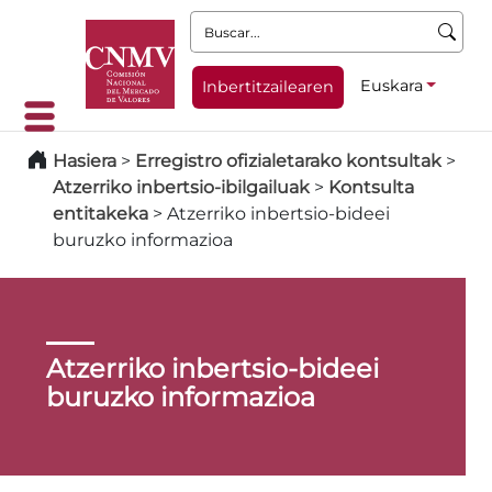
Buscar:
Euskara
Inbertitzailearen
Hasiera
>
Erregistro ofizialetarako kontsultak
>
Atzerriko inbertsio-ibilgailuak
>
Kontsulta
entitakeka
>
Atzerriko inbertsio-bideei
buruzko informazioa
Atzerriko inbertsio-bideei
buruzko informazioa