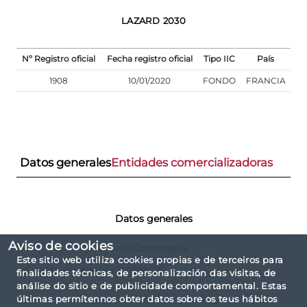
LAZARD 2030
Nº Registro oficial
Fecha registro oficial
Tipo IIC
País
1908
10/01/2020
FONDO
FRANCIA
Datos generales
Entidades comercializadoras
Datos generales
Aviso de cookies
IIC Comunitaria
Este sitio web utiliza cookies propias e de terceiros para
IIC Sujeto a la directiva 2009/65/CE
finalidades técnicas, de personalización das visitas, de
análise do sitio e de publicidade comportamental. Estas
últimas permítennos obter datos sobre os teus hábitos