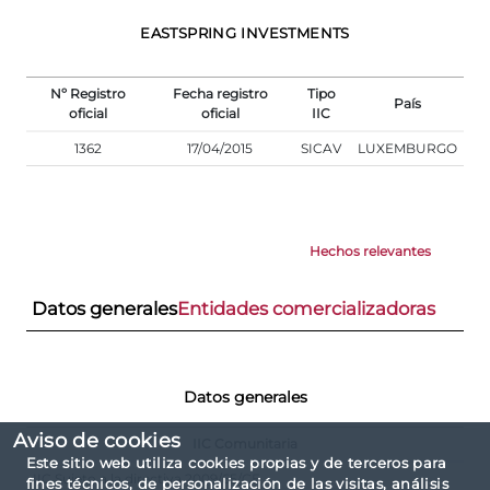
EASTSPRING INVESTMENTS
Nº Registro
Fecha registro
Tipo
País
oficial
oficial
IIC
1362
17/04/2015
SICAV
LUXEMBURGO
Hechos relevantes
Datos generales
Entidades comercializadoras
Datos generales
Aviso de cookies
IIC Comunitaria
Este sitio web utiliza cookies propias y de terceros para
IIC Sujeto a la directiva 2009/65/CE
fines técnicos, de personalización de las visitas, análisis