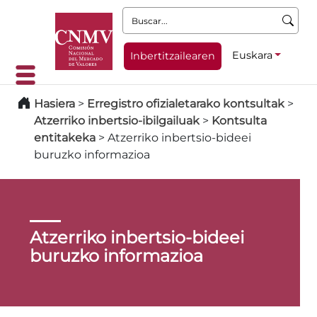
Buscar:
Euskara
Inbertitzailearen
Hasiera
>
Erregistro ofizialetarako kontsultak
>
Atzerriko inbertsio-ibilgailuak
>
Kontsulta
entitakeka
>
Atzerriko inbertsio-bideei
buruzko informazioa
Atzerriko inbertsio-bideei
buruzko informazioa