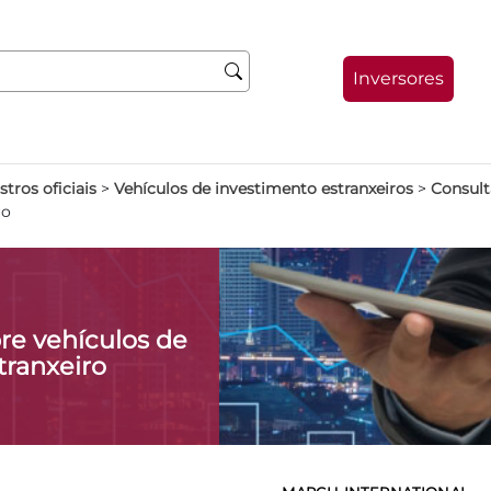
Inversores
stros oficiais
>
Vehículos de investimento estranxeiros
>
Consult
ro
re vehículos de
tranxeiro