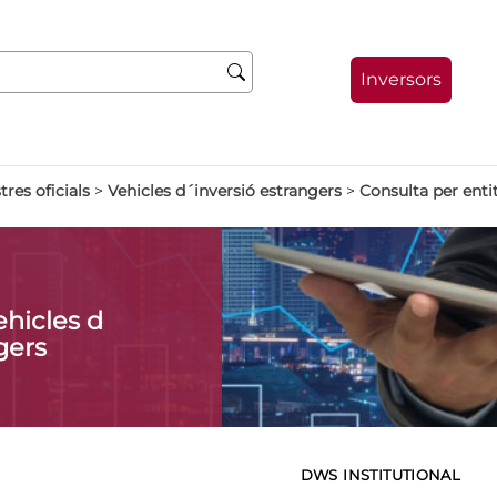
Inversors
tres oficials
>
Vehicles d´inversió estrangers
>
Consulta per enti
ehicles d
gers
DWS INSTITUTIONAL