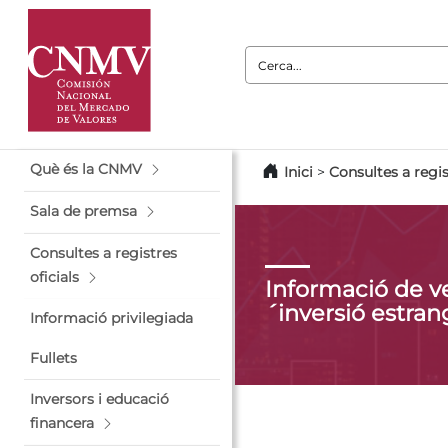
Cerca:
Què és la CNMV
Inici
>
Consultes a regis
Sala de premsa
Consultes a registres
oficials
Informació de v
´inversió estran
Informació privilegiada
Fullets
Inversors i educació
financera