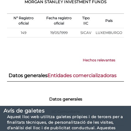
MORGAN STANLEY INVESTMENT FUNDS
Nº Registro
Fecha registro
Tipo
País
oficial
oficial
IIC
149
19/05/1999
SICAV
LUXEMBURGO
Hechos relevantes
Datos generales
Entidades comercializadoras
Datos generales
Avís de galetes
IIC Comunitaria
Aquest lloc web utilitza galetes pròpies i de tercers per a
IIC Sujeto a la directiva 2009/65/CE
finalitats tècniques, de personalització de les visites,
d’anàlisi del lloc i de publicitat conductual. Aquestes