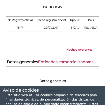
TYCHO ICAV
Nº Registro oficial
Fecha registro oficial
Tipo IIC
País
1547
20/01/2017
SICAV
IRLANDA
Hechos relevantes
Datos generales
Entidades comercializadoras
Datos generales
Aviso de cookies
IIC Comunitaria
Este sitio web utiliza cookies propias e de terceiros para
IIC Sujeto a la directiva 2009/65/CE
finalidades técnicas, de personalización das visitas, de
análise do sitio e de publicidade comportamental. Estas