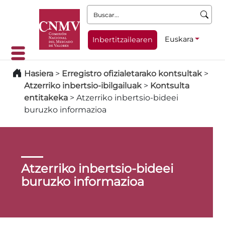
Buscar:
Euskara
Inbertitzailearen
Hasiera
>
Erregistro ofizialetarako kontsultak
>
Atzerriko inbertsio-ibilgailuak
>
Kontsulta
entitakeka
>
Atzerriko inbertsio-bideei
buruzko informazioa
Atzerriko inbertsio-bideei
buruzko informazioa