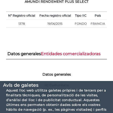
AMUNDI RENDEMENT PLUS SELECT
Nº Registro oficial
Fecha registro oficial
Tipo IIC
País
1378
19/06/2015
FONDO
FRANCIA
Datos generales
Entidades comercializadoras
Datos generales
Avís de galetes
IIC Comunitaria
Aquest lloc web utilitza galetes pròpies i de tercers per a
IIC Sujeto a la directiva 2009/65/CE
finalitats tècniques, de personalització de les visites,
d’anàlisi del lloc i de publicitat conductual. Aquestes
últimes ens permeten obtenir dades sobre els vostres
hàbits de navegació (p. ex., les pàgines visitades) i perfils