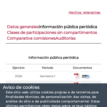
Hechos relevantes
Datos generales
Información pública periódica
Clases de participaciones sin compartimentos
Comparativa comisiones
Auditorías
Información pública periódica
Ejercicio
Periodo
Documentos
2026
Semestre 1
2025
Semestre 2
Aviso de cookies
Este sitio web utiliza cookies propias e de terceiros para
2025
Semestre 1
finalidades técnicas, de personalización das visitas, de
análise do sitio e de publicidade comportamental. Estas
2024
Semestre 2
últimas permítennos obter datos sobre os teus hábitos