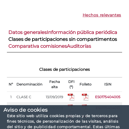
Hechos relevantes
Datos generales
Información pública periódica
Clases de participaciones sin compartimentos
Comparativa comisiones
Auditorías
Clases de participaciones
Fecha
DFI
Nº
Denominación
Folleto
ISIN
alta
(*)
1
CLASE C
13/09/2019
ES0175404005
2
CLASE R
13/09/2019
ES0175404013
Aviso de cookies
Este sitio web utiliza cookies propias y de terceros para
3
CLASE I
17/09/2021
ES0175404021
fines técnicos, de personalización de las visitas, análisis
del sitio y de publicidad comportamental. Estas últimas
(*) La responsabilidad sobre el contenido y veracidad del DFI corresponde