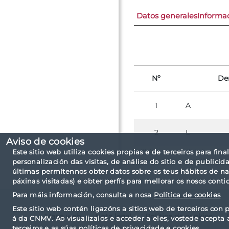
Datos generales
Informac
Nº
De
1
A
2
L
Aviso de cookies
Este sitio web utiliza cookies propias e de terceiros para fina
(*) A responsabilidade sobr
non verifica o contido dest
personalización das visitas, de análise do sitio e de public
últimas permítennos obter datos sobre os teus hábitos de n
páxinas visitadas) e obter perfís para mellorar os nosos conti
Para máis información, consulta a nosa
Política de cookies
Este sitio web contén ligazóns a sitios web de terceiros con p
Mapa web
Nota legal
Política de cookies
á da CNMV. Ao visualizalos e acceder a eles, vostede acepta 
terceiros e as súas políticas de privacidade e cookies.