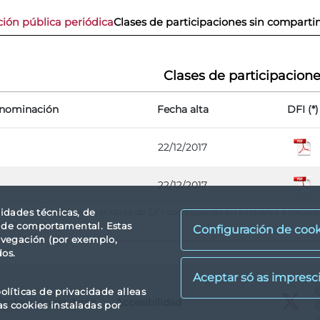
ión pública periódica
Clases de participaciones sin compart
Clases de participacion
nominación
Fecha alta
DFI (*)
22/12/2017
22/12/2017
lidades técnicas, de
e o contido e sobre a veracidade do DFI corresponde en exclusiva á socie
e documento.
idade comportamental. Estas
Configuración de cook
avegación (por exemplo,
dos.
X
olíticas de privacidade alleas
Protección de datos
Accesibilidad
X
as cookies instaladas por
X