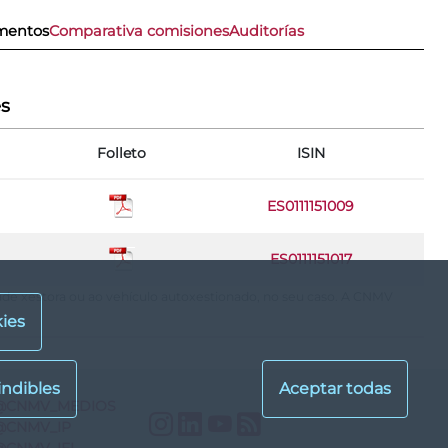
imentos
Comparativa comisiones
Auditorías
es
Folleto
ISIN
ES0111151009
ES0111151017
dade xestora ou ao vehículo autoxestionado, no seu caso. A CNMV
ies
@CNMV_MEDIOS
Instagram
LinkedIn
YouTube
RSS
@CNMV_IP