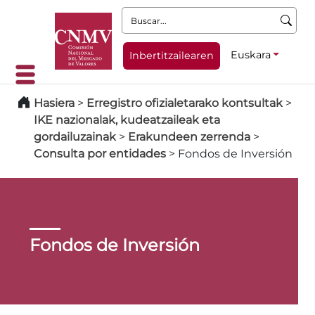
Buscar:
Euskara
Inbertitzailearen
Hasiera
>
Erregistro ofizialetarako kontsultak
>
IKE nazionalak, kudeatzaileak eta
gordailuzainak
>
Erakundeen zerrenda
>
Consulta por entidades
>
Fondos de Inversión
Fondos de Inversión