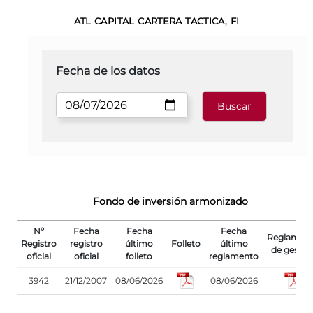
ATL CAPITAL CARTERA TACTICA, FI
Fecha de los datos
Fondo de inversión armonizado
Nº
Fecha
Fecha
Fecha
Reglamen
Registro
registro
último
Folleto
último
de gestió
oficial
oficial
folleto
reglamento
3942
21/12/2007
08/06/2026
08/06/2026