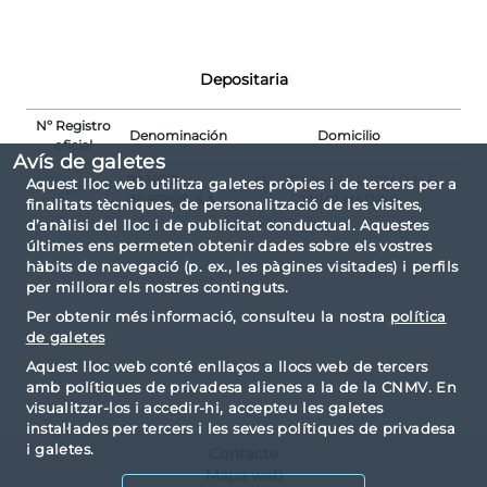
Depositaria
Nº Registro
Denominación
Domicilio
oficial
Avís de galetes
BANCO
AV. DE LA HISPANIDAD N.6 -
Aquest lloc web utilitza galetes pròpies i de tercers per a
211
INVERSIS, S.A.
28042 MADRID
finalitats tècniques, de personalització de les visites,
d’anàlisi del lloc i de publicitat conductual. Aquestes
últimes ens permeten obtenir dades sobre els vostres
hàbits de navegació (p. ex., les pàgines visitades) i perfils
per millorar els nostres continguts.
Per obtenir més informació, consulteu la nostra
política
de galetes
Aquest lloc web conté enllaços a llocs web de tercers
amb polítiques de privadesa alienes a la de la CNMV. En
visualitzar-los i accedir-hi, accepteu les galetes
instal·lades per tercers i les seves polítiques de privadesa
i galetes.
Contacte
Mapa web